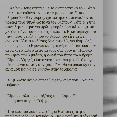
Ο Χείρων τους κοίταζε με τα διαπεραστικά του μάτια
καθώς κατευθυνόταν προς το μέρος τους. Όταν
πλησίασε ο Κένταυρος, χρειάστηκε να σηκώσουν το
κεφάλι τους ψηλά ώστε να τον βλέπουν. Τότε ο Ύψης
συνειδητοποίησε για πρώτη φορά πόσο άδικο είχε που
χλεύασε ένα τόσο υπέροχο πλάσμα. Η κατάπληξη του
ήταν τόσο μεγάλη, που το στόμα του είχε μείνει
ανοιχτό. “Αυτό το δάσος δεν ασφαλές για θνητούς”,
είπε ο γιος του Κρόνου και η φωνή του διαπέρασε τον
αέρα κι έφτασε στα αυτιά τους σαν βροντή. Παρόλο
που ήταν πολύ μπάσα, η φωνή του ήταν πολύ ήρεμη.
“Είμαι ο Ύψης”, είπε ο νέος “και από μικρός άκουγα
ιστορίες για σένα”, συνέχισε. “Ήρθα να αποδείξω την
αξία μου και να σε νικήσω στην τοξοβολία.”
“Χμμ..ώστε θες να αποδείξεις την αξία σου…και δεν
φοβάσαι;”
“Είμαι ο καλύτερος τοξότης του κόσμου!”
υπερηφανεύτηκε ο Ύψης.
“Του κόσμου λοιπόν…εσείς οι θνητοί έχετε μία
περίεργη ιδέα για τον κόσμο…θα δεχτώ την πρόκλησή