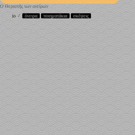
Ο Θεριστής των ονείρων
io
όνειρα
ποιηματάκια
σκέψεις