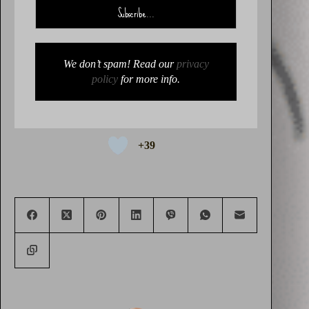
We don’t spam! Read our
privacy
policy
for more info.
+39