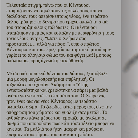
Τελευταία στιγμή, πάνω που οι Κένταυροι
ετοιμάζονταν να σηκώσουν τις οπλές τους και να
διαλύσουν τους απερίσκεπτους νέους, ένα τεράστιο
βέλος τρύπησε το δέντρο που έριχνε απαλά τη σκιά
του στους άμυαλους ταξιδιώτες. Οι κένταυροι
σταμάτησαν μεμιάς και κοίταξαν με περιφρόνηση τους
τρεις νέους άντρες. “Ώστε ο Χείρων σας
προστατεύει… αλλά για πόσο;”, είπε ο πρώτος
Κένταυρος και τους έριξε μία υποτιμητική ματιά πριν
γυρίσει το αλογίσιο σώμα του και φύγει μαζί με τους
υπόλοιπους προς άγνωστη κατεύθυνση.
Μέσα από τα πυκνά δέντρα του δάσους, ξεπρόβαλε
μία μορφή μεγαλοπρεπής και επιβλητική. Οι
ταξιδιώτες τα έχασαν. Ακόμη και ο Ύψης
εντυπωσιάστηκε και χρειάστηκε να πάρει μια βαθιά
ανάσα για να πιστέψει στα μάτια του. Ο Χείρωνας
ήταν ένας αιώνια νέος Κένταυρος με τεράστιο
ρωμαλέο σώμα. Το ζωώδες κάτω μέρος του, είχε την
απόχρωση του χώματος και γυάλιζε σαν μετάξι. Το
ανθρώπινο πάνω μέρος του, έμοιαζε με άγαλμα σε
βαθμό που απορούσαν πως κάτι τόσο τέλειο μπορεί να
κινείται. Τα μαλλιά του ήταν μακριά και μαύρα κι
έπεφταν στους ώμους του σαν καυτή πίσσα.