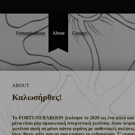
Skip
to
content
Fortunebaboon
About
Contact
ABOUT
Καλωσήρθες!
Το FORTUNEBABOON ξεκίνησε το 2020 ως ένα απλό και μάλι
μένα είναι μία προσωπική ιντερνετική γωνίτσα, όπου πειρα
γωνίτσα αυτή να μένει πάντα γεμάτη με αυθεντικές σκέψεις,
ίσως βρεις κάτι που να σου κινήσει το ενδιαφέρον. Σ’ ευχα